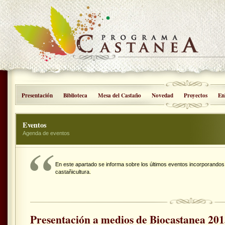
Presentación
Biblioteca
Mesa del Castaño
Novedad
Proyectos
En
Eventos
Agenda de eventos
En este apartado se informa sobre los últimos eventos
incorporandos 
castañicultura.
Presentación a medios de Biocastanea 20