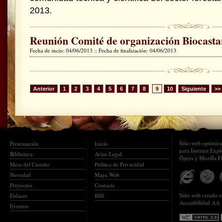
2013.
Reunión Comité de organización Biocast
Fecha de incio: 04/06/2013 :: Fecha de finalización: 04/06/2013
Anterior
1
2
3
4
5
6
7
8
9
10
Siguiente
>>
Sitio web optimiz
Presentación
Inicio
para Internet Expl
Biblioteca
Aviso Legal
Ópera y Mozilla F
Mesa del Castaño
Política de Privacidad
Novedad
Mapa Web
Proyectos
Contacto
Sitio web creado
Enlaces
RSS
Accesibilidad AA
Eventos