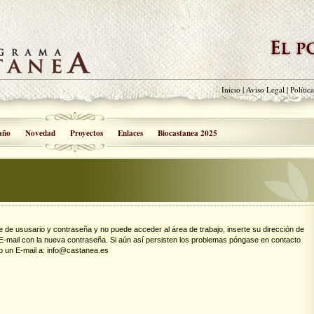
Inicio
|
Aviso Legal
|
Polític
año
Novedad
Proyectos
Enlaces
Biocastanea 2025
e de ususario y contraseña y no puede acceder al área de trabajo, inserte su dirección de
n E-mail con la nueva contraseña. Si aún así persisten los problemas póngase en contacto
o un E-mail a: info@castanea.es