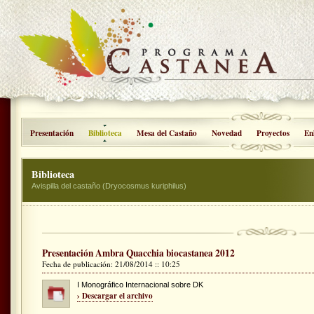
Presentación
Biblioteca
Mesa del Castaño
Novedad
Proyectos
En
Biblioteca
Avispilla del castaño (Dryocosmus kuriphilus)
Presentación Ambra Quacchia biocastanea 2012
Fecha de publicación: 21/08/2014 :: 10:25
I Monográfico Internacional sobre DK
› Descargar el archivo