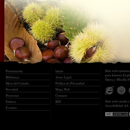
Sitio web optimiz
Presentación
Inicio
para Internet Expl
Biblioteca
Aviso Legal
Ópera y Mozilla F
Mesa del Castaño
Política de Privacidad
Novedad
Mapa Web
Proyectos
Contacto
Sitio web creado
Enlaces
RSS
Accesibilidad AA
Eventos