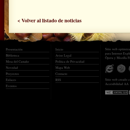
< Volver al listado de noticias
Sitio web optimiz
Presentación
Inicio
para Internet Expl
Biblioteca
Aviso Legal
Ópera y Mozilla F
Mesa del Castaño
Política de Privacidad
Novedad
Mapa Web
Proyectos
Contacto
Sitio web creado
Enlaces
RSS
Accesibilidad AA
Eventos