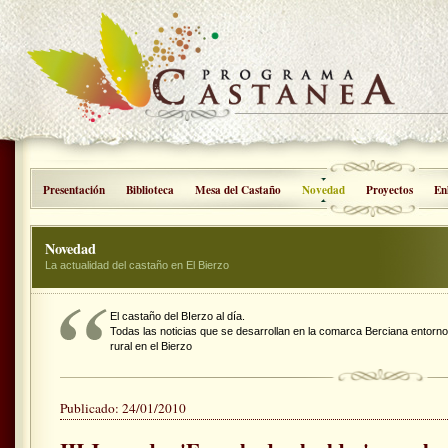
Presentación
Biblioteca
Mesa del Castaño
Novedad
Proyectos
En
Novedad
La actualidad del castaño en El Bierzo
El castaño del BIerzo al día.
Todas las noticias que se desarrollan en la comarca Berciana entorno 
rural en el Bierzo
Publicado: 24/01/2010