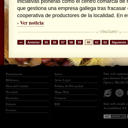
iniciativas pioneras como el centro comarcal de 
que gestiona una empresa gallega tras fracasar e
cooperativa de productores de la localidad. En es
› Ver noticia
<<
Anterior
55
56
57
58
59
60
61
62
Siguiente
Sitio web optimiz
Presentación
Inicio
para Internet Expl
Biblioteca
Aviso Legal
Ópera y Mozilla F
Mesa del Castaño
Política de Privacidad
Novedad
Mapa Web
Proyectos
Contacto
Sitio web creado
Enlaces
RSS
Accesibilidad AA
Eventos