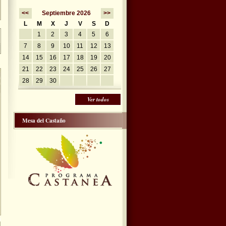
<<
Septiembre 2026
>>
L
M
X
J
V
S
D
1
2
3
4
5
6
Adquisición de Torymus sinensis, si desea unirse al programa de lucha conjunta de la Mesa 
7
8
9
10
11
12
13
14
15
16
17
18
19
20
21
22
23
24
25
26
27
28
29
30
Ver todos
Mesa del Castaño