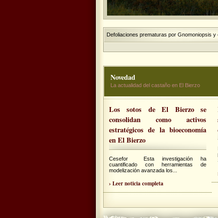
Defoliaciones prematuras por Gnomoniopsis y o
Novedad
La actualidad del castaño en El Bierzo
Los sotos de El Bierzo se
consolidan como activos
estratégicos de la bioeconomía
en El Bierzo
Cesefor Esta investigación ha
cuantificado con herramientas de
modelización avanzada los...
› Leer noticia completa