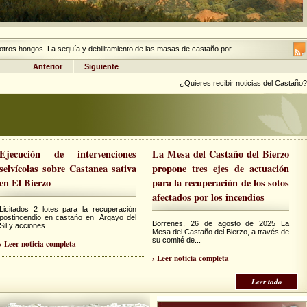
tros hongos. La sequía y debilitamiento de las masas de castaño por...
Anterior
Siguiente
¿Quieres recibir noticias del Castaño?
Ejecución de intervenciones
La Mesa del Castaño del Bierzo
selvícolas sobre Castanea sativa
propone tres ejes de actuación
en El Bierzo
para la recuperación de los sotos
afectados por los incendios
Licitados 2 lotes para la recuperación
postincendio en castaño en Argayo del
Borrenes, 26 de agosto de 2025 La
Sil y acciones...
Mesa del Castaño del Bierzo, a través de
su comité de...
› Leer noticia completa
› Leer noticia completa
Leer todo