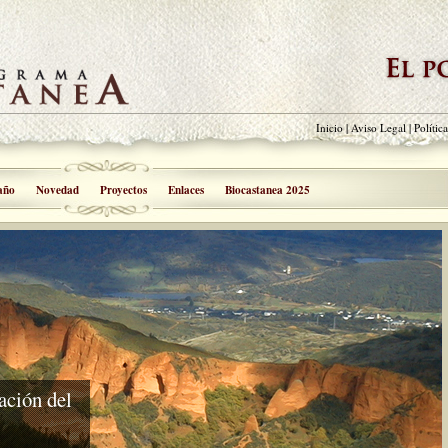
Inicio
|
Aviso Legal
|
Polític
año
Novedad
Proyectos
Enlaces
Biocastanea 2025
ación del