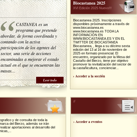
Biocastanea 2025
XVI Edición 2025 Nuevo!!!
Biocastanea 2025. Inscripciones
CASTANEA es un
disponibles próximamente a través de
www.biocastanea.es
programa que pretende
www.biocastanea.es TODA LA
abordar, de forma coordinada y
INFORMACIÓN EN
WWW.BIOCASTANEA.ES Y EN EL
contando con la activa
TWITTER DE BIOCASTANEA
Biocastanea, , llega a su décimo sexta
participación de los agentes del
edición del 13 al 16 de noviembre de
sector, una serie de acciones
2025 en formato presencial. El
encuentro, organizado por la Mesa del
encaminadas a mejorar el estado
Castaño del Bierzo, tiene por objetivo
actual en el que se encuentran las
promover la revitalización del sector de
la castañicultura, concienciar...
masas...
› Acceder a la sección
Leer todo
//
grafico y de consulta de toda la
› Acceder a eventos
comarca del Bierzo, además se irán
ealizar aportaciones al desarrollo del
icas,...