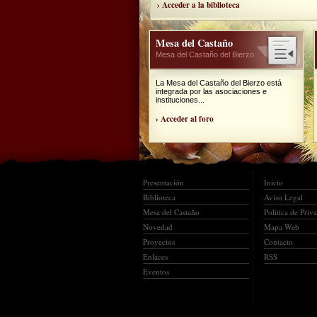
› Acceder a la biblioteca
Mesa del Castaño
Mesa del Castaño del Bierzo
La Mesa del Castaño del Bierzo está
integrada por las asociaciones e
instituciones...
› Acceder al foro
Presentación
Inicio
Biblioteca
Aviso Legal
Mesa del Castaño
Política de Priv
Novedad
Mapa Web
Proyectos
Contacto
Enlaces
RSS
Eventos