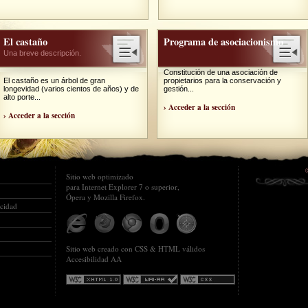
El castaño
Programa de asociacionismo
Una breve descripción.
Constitución de una asociación de
El castaño es un árbol de gran
propietarios para la conservación y
longevidad (varios cientos de años) y de
gestión...
alto porte...
› Acceder a la sección
› Acceder a la sección
Sitio web optimizado
para Internet Explorer 7 o superior,
Ópera y Mozilla Firefox.
acidad
Sitio web creado con CSS & HTML válidos
Accesibilidad AA